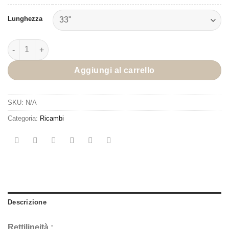
Lunghezza
Cheval Arc Nero Quantità di alberi
Aggiungi al carrello
SKU:
N/A
Categoria:
Ricambi
Descrizione
Rettilineità :