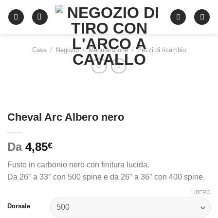
Vai
al
contenuto
Casa
/
Negozio
/
Manutenzione
/
Pezzi di ricambio
Cheval Arc Albero nero
Da
4,85
€
Fusto in carbonio nero con finitura lucida.
Da 26″ a 33″ con 500 spine e da 26″ a 36″ con 400 spine.
LIBERO
Dorsale