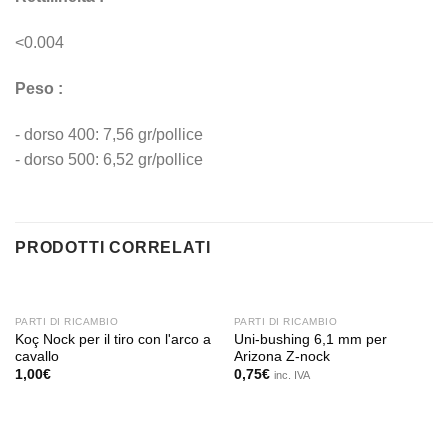
<0.004
Peso :
- dorso 400: 7,56 gr/pollice
- dorso 500: 6,52 gr/pollice
PRODOTTI CORRELATI
PARTI DI RICAMBIO
PARTI DI RICAMBIO
Koç Nock per il tiro con l'arco a
Uni-bushing 6,1 mm per
cavallo
Arizona Z-nock
1,00
€
0,75
€
inc. IVA