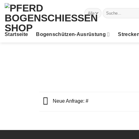
Zum
Suche
Inhalt
nach:
springen
Startseite
Bogenschützen-Ausrüstung
Strecke
Neue Anfrage: #