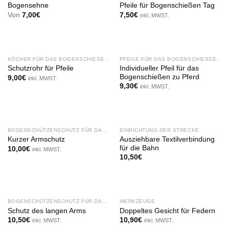
Bogensehne
Pfeile für Bogenschießen Tag
Von
7,00
€
7,50
€
inkl. MWST.
KÖCHER FÜR DAS BOGENSCHIESSEN ZU PFERD
PFEILE FÜR DAS BOGENSCHIESSEN ZU PFERD
Individueller Pfeil für das
Schutzrohr für Pfeile
Bogenschießen zu Pferd
9,00
€
inkl. MWST.
9,30
€
inkl. MWST.
BOGENSCHÜTZENSCHUTZ FÜR DAS BOGENSCHIESSEN ZU PFERD
EINRICHTUNG DER STRECKE
Ausziehbare Textilverbindung
Kurzer Armschutz
für die Bahn
10,00
€
inkl. MWST.
10,50
€
NICHT AUF LAGER
NICHT AUF LAGER
BOGENSCHÜTZENSCHUTZ FÜR DAS BOGENSCHIESSEN ZU PFERD
WERKZEUGE
Schutz des langen Arms
Doppeltes Gesicht für Federn
10,50
€
10,90
€
inkl. MWST.
inkl. MWST.