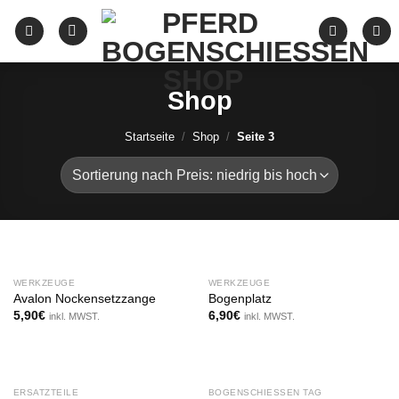
Zum
Inhalt
springen
Shop
Startseite
/
Shop
/
Seite 3
WERKZEUGE
WERKZEUGE
Avalon Nockensetzzange
Bogenplatz
5,90
€
6,90
€
inkl. MWST.
inkl. MWST.
NICHT AUF LAGER
ERSATZTEILE
BOGENSCHIESSEN TAG